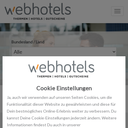
Toggl
navig
Bundesland / Land
Therme / Region
Kategorien
Cookie Einstellungen
Ja, auch wir verwenden auf unseren Seiten Cookies, um die
Funktionalität dieser Website zu gewährleisten und diese für
Dein bestmögliches Online-Erlebnis weiter zu verbessern. Du
kannst Deine Cookie-Einstellungen jederzeit ändern. Weitere
Informationen findest Du auch in unserer