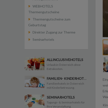
WEBHOTELS
Thermengutscheine
Thermengutscheine zum
Geburtstag
Direkter Zugang zur Therme
Seminarhotels
ALLINCLUSIVEHOTELS
Urlaub in Österreich ohne
Extrakosten.
FAMILIEN- KINDERHOTELS
Ein
Familienhotels in Österreich
wei
mit Kinderbetreuung.
Erl
Wan
SEMINARHOTELS
Tagungs- & Seminarhotels für
Kin
Ihre Veranstaltung.