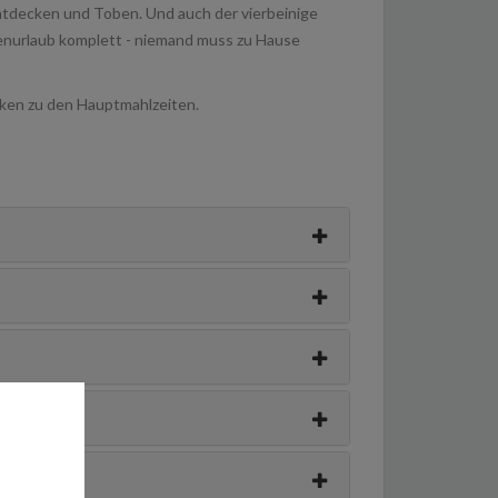
ntdecken und Toben. Und auch der vierbeinige
lienurlaub komplett - niemand muss zu Hause
ken zu den Hauptmahlzeiten.