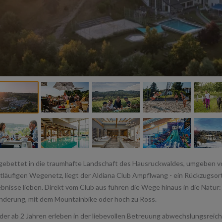
gebettet in die traumhafte Landschaft des Hausruckwaldes, umgeben v
tläufigen Wegenetz, liegt der Aldiana Club Ampflwang - ein Rückzugsort
ebnisse lieben. Direkt vom Club aus führen die Wege hinaus in die Natur
derung, mit dem Mountainbike oder hoch zu Ross.
der ab 2 Jahren erleben in der liebevollen Betreuung abwechslungsreic