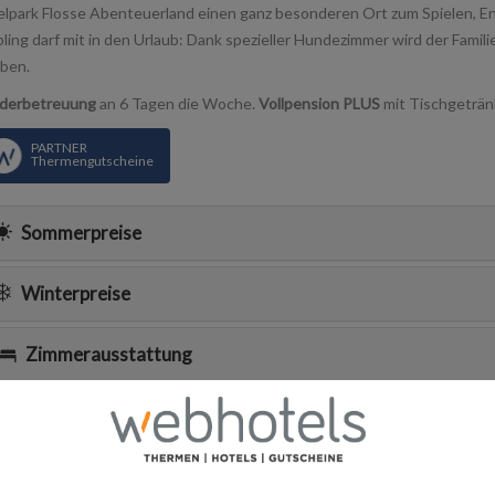
elpark Flosse Abenteuerland einen ganz besonderen Ort zum Spielen, E
bling darf mit in den Urlaub: Dank spezieller Hundezimmer wird der Fami
iben.
derbetreuung
an 6 Tagen die Woche.
Vollpension PLUS
mit Tischgeträn
PARTNER
Thermengutscheine
Sommerpreise
Winterpreise
Zimmerausstattung
Wellness
Zusatzangebote (nicht im Preis inkludiert)