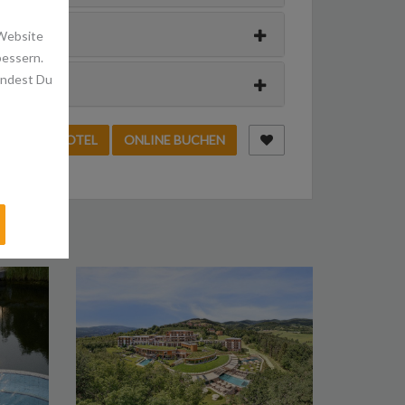
 Website
bessern.
indest Du
T AN DAS HOTEL
ONLINE BUCHEN