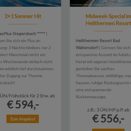
2+1 Sommer Hit
Midweek-Special i
Heilthermen Resor
asPlus Stegersbach ****
|
n Sie sich ein Plus an
Heilthermen Resort Bad
ung: 3 Nächte bleiben, nur 2
Waltersdorf
| Gönnen Sie sich
len! Manchmal reicht ein
entspannte Auszeit im Adults
es Wochenende einfach nicht
Hotel mit eigener Hoteltherm
um wirklich tief durchzuatmen.
genießen Sie sanftes
kter Zugang zur Therme
Thermalwasser, vielfältige, ne
ersbach!
Saunen, ruhige Rückzugsorte
eine entspannende
ÜN/Frühstück für 2 Erw. ab
Rückenmassage.
€ 594,-
z.B.: 3 ÜN/HP p.P. ab
€ 556,-
Zum Angebot