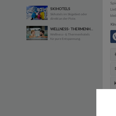
Spi
SKIHOTELS
Lie
Skihotels im Skigebiet oder
ble
direkt an der Piste.
Kin
WELLNESS- THERMENHOTELS
Wellness- & Thermenhotels
für pure Entspannung.