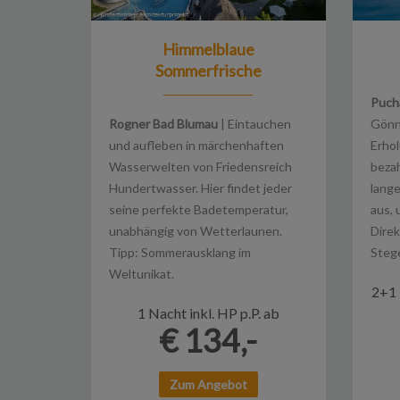
Himmelblaue
Sommerfrische
Puch
Rogner Bad Blumau
| Eintauchen
Gönne
und aufleben in märchenhaften
Erhol
Wasserwelten von Friedensreich
bezah
Hundertwasser. Hier findet jeder
lang
seine perfekte Badetemperatur,
aus, 
unabhängig von Wetterlaunen.
Dire
Tipp: Sommerausklang im
Steg
Weltunikat.
2+1 
1 Nacht inkl. HP p.P. ab
€ 134,-
Zum Angebot