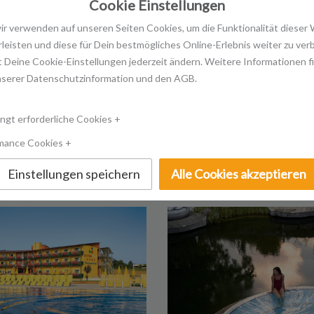
Cookie Einstellungen
Sonstiges
wir verwenden auf unseren Seiten Cookies, um die Funktionalität dieser
leisten und diese für Dein bestmögliches Online-Erlebnis weiter zu ver
 Deine Cookie-Einstellungen jederzeit ändern. Weitere Informationen f
Kontakt
nserer Datenschutzinformation und den AGB.
GUTSCHEINE KAUFEN
ANFRAGE DIREK
ngt erforderliche Cookies
mance Cookies
Einstellungen speichern
Alle Cookies akzeptieren