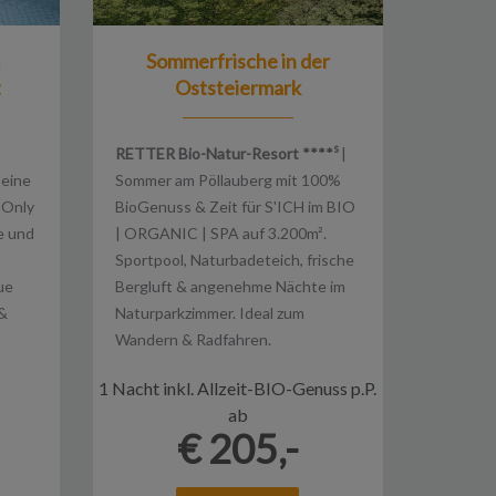
m
Sommerfrische in der
t
Oststeiermark
s
RETTER Bio-Natur-Resort ****
|
 eine
Sommer am Pöllauberg mit 100%
 Only
BioGenuss & Zeit für S'ICH im BIO
e und
| ORGANIC | SPA auf 3.200m².
Sportpool, Naturbadeteich, frische
ue
Bergluft & angenehme Nächte im
 &
Naturparkzimmer. Ideal zum
Wandern & Radfahren.
1 Nacht inkl. Allzeit-BIO-Genuss p.P.
ab
€ 205,-